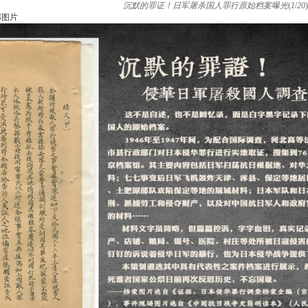
沉默的罪证！日军屠杀国人罪行原始档案曝光
(
1
/
20
)
部图片