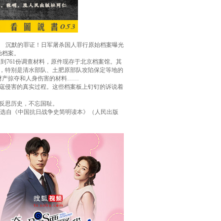
沉默的罪证！日军屠杀国人罪行原始档案曝光
始档案。
到761份调查材料，原件现存于北京档案馆。其
，特别是清水部队、土肥原部队攻陷保定等地的
财产掠夺和人身伤害的材料……
寇侵害的真实过程。这些档案板上钉钉的诉说着
反思历史，不忘国耻。
选自《中国抗日战争史简明读本》（人民出版