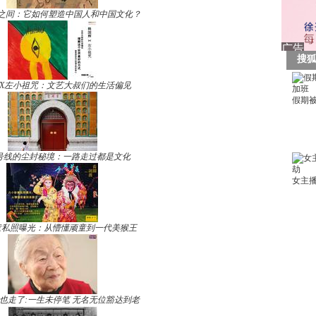
之间：它如何塑造中国人和中国文化？
X左小祖咒：文艺大叔们的生活偏见
号线的尘封秘境：一路走过都是文化
童私照曝光：从懵懂顽童到一代美猴王
也走了:一生未停笔 无名无位豁达到老