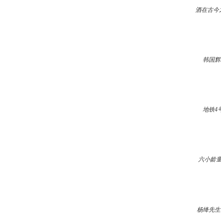
酒在古今
韩国辉
地铁4
六小龄
杨绛先生