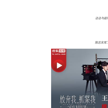
达达与超
陈忠实笔