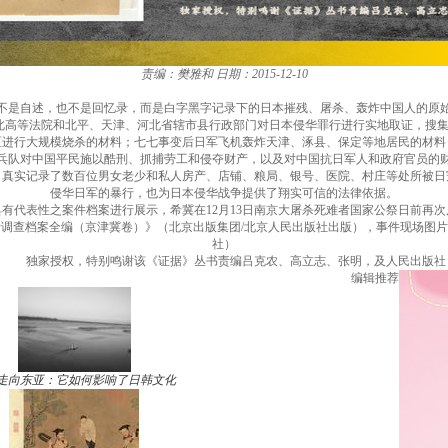
责编：樊雅和
日期：2015-12-10
自述，也不是回忆录，而是白字黑字记录下的日本摧残、屠杀、轰炸中国人的原
河北高等法院和北平、天津、河北省辖市县行政部门对日本侵华罪行进行实地取证，搜集
区进行大规模烧杀的材料；七七事变后日军飞机轰炸天津、涿县、保定等地居民的材料
兵队对中国平民施以酷刑、抓捕劳工和侵夺财产，以及对中国抗日军人和政府官员的
实记录了数百位男女老少和私人房产、店铺、粮局、银号、医院、村庄等处所被日
侵华日军的暴行，也为日本侵华战争提供了翔实可信的法律依据。
代表性之案件档案进行展示，希冀在12月13日南京大屠杀死难者国家公祭日前再次
查档案全编（京津冀卷）》（北京出版集团/北京人民出版社出版），事件现场图片
社）
独家授权，特别鸣谢该《证据》丛书责编吕克农、高立志、张明，及人民出版社
编辑推荐
走向东亚：它如何影响了日韩文化