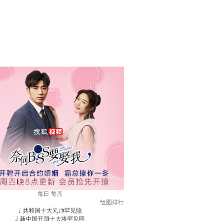
每日
每周
组图排行
1
共和国十大元帅罕见照
2
新中国开国十大将罕见照