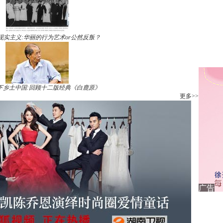
现实主义:华丽的行为艺术or公然反叛？
下乡土中国:回顾十二版经典《白鹿原》
更多>>