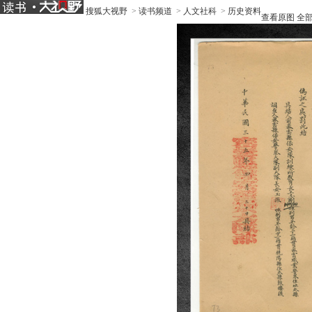
搜狐大视野
>
读书频道
>
人文社科
>
历史资料
查看原图
全