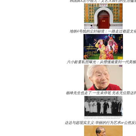
韩国辉X左小祖咒：文艺大叔们的生活偏
地铁4号线的尘封秘境：一路走过都是文
六小龄童私照曝光：从懵懂顽童到一代美猴
杨绛先生也走了:一生未停笔 无名无位豁达
达达与超现实主义:华丽的行为艺术or公然反