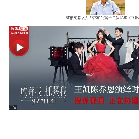
陈忠实笔下乡土中国:回顾十二版经典《白鹿
广告