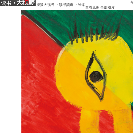
搜狐大视野
>
读书频道
>
绘本
查看原图
全部图片