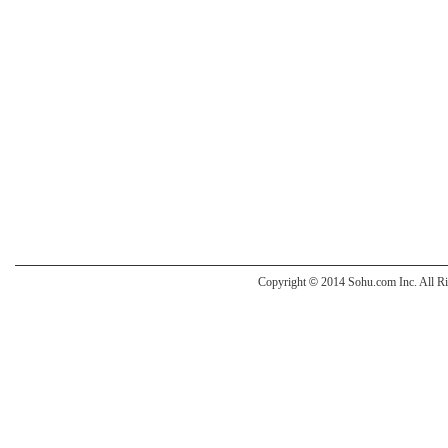
Copyright
©
2014 Sohu.com Inc. All